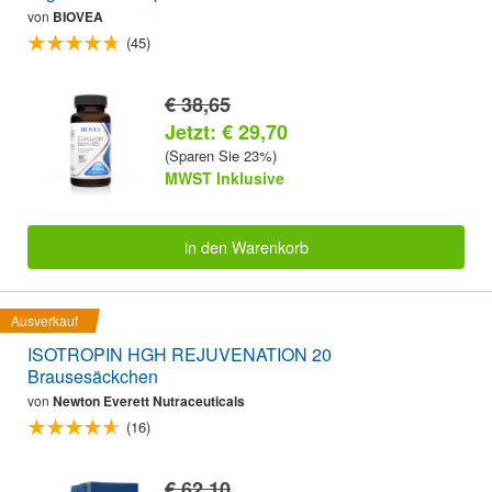
von
BIOVEA
(45)
€ 38,65
Jetzt: € 29,70
(Sparen Sie 23%)
MWST Inklusive
in den Warenkorb
Ausverkauf
ISOTROPIN HGH REJUVENATION 20
Brausesäckchen
von
Newton Everett Nutraceuticals
(16)
€ 62,10