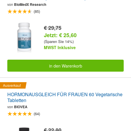
von
BioMedX Research
(85)
€ 29,75
Jetzt: € 25,60
(Sparen Sie 14%)
MWST Inklusive
in den Warenkorb
Ausverkauf
HORMONAUSGLEICH FÜR FRAUEN 60 Vegetarische
Tabletten
von
BIOVEA
(64)
€ 22,80