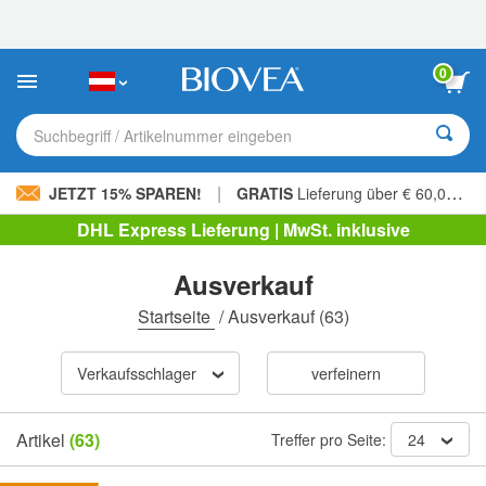
Bitte
beachten
Sie:
Diese
0
Website
enthält
ein
Suchbegriff / Artikelnummer eingeben
Barrierefreiheitssystem.
|
JETZT 15% SPAREN!
GRATIS
Lieferung über € 60,00 »
DHL Express Lieferung | MwSt. inklusive
Ausverkauf
Startseite
/
Ausverkauf
(63)
Verkaufsschlager
verfeinern
Artikel
(63)
Treffer pro Seite:
24