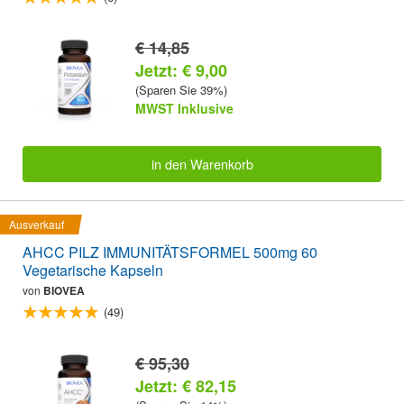
€ 14,85
Jetzt: € 9,00
(Sparen Sie 39%)
MWST Inklusive
in den Warenkorb
Ausverkauf
AHCC PILZ IMMUNITÄTSFORMEL 500mg 60
Vegetarische Kapseln
von
BIOVEA
(49)
€ 95,30
Jetzt: € 82,15