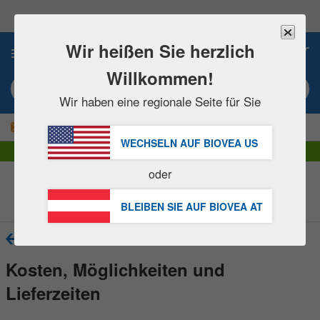
Bitte
beachten
Sie:
Diese
Wir heißen Sie herzlich
0
Website
enthält
Willkommen!
ein
Suchbegriff / Artikelnummer eingeben
Barrierefreiheitssystem.
Wir haben eine regionale Seite für Sie
|
JETZT 15% SPAREN!
GRATIS
Lieferung über € 60,00 »
WECHSELN AUF BIOVEA
US
DHL Express Lieferung | MwSt. inklusive
oder
Häufige Fragen
BLEIBEN SIE AUF BIOVEA
AT
zurück
Kosten, Möglichkeiten und
Lieferzeiten