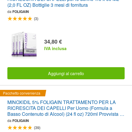
(2,0 FL OZ) Bottiglie 3 mesi di fornitura
da
FOLIGAIN
(3)
34,80 €
IVA inclusa
Aggiungi al carrello
Pacchetto convenienza
MINOXIDIL 5% FOLIGAIN TRATTAMENTO PER LA
RICRESCITA DEI CAPELLI Per Uomo (Formula a
Basso Contenuto di Alcool) (24 fl oz) 720ml Provvista di
12 Mesi
da
FOLIGAIN
(39)