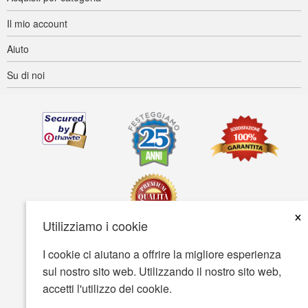
Il mio account
Aiuto
Su di noi
×
Utilizziamo i cookie
I cookie ci aiutano a offrire la migliore esperienza
Accessibilità
Termini d'uso
Tutela della privacy
sul nostro sito web. Utilizzando il nostro sito web,
Tutela della sicurezza
accetti l'utilizzo dei cookie.