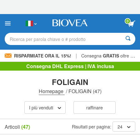
Nota:
questo
sito
Web
0
include
un
sistema
Ricerca per parola chiave o # prodotto
di
accessibilità.
|
RISPARMIATE ORA IL 15%!
Consegna
GRATIS
oltre 60,00 € »
Consegna DHL Express | IVA inclusa
FOLIGAIN
Homepage
/
FOLIGAIN
(47)
I più venduti
raffinare
Articoli
(47)
Risultati per pagina:
24