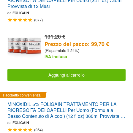
RICRESCITA DEI CAPELLI Per Uomo (24 fl oz) 720ml
Provvista di 12 Mesi
da
FOLIGAIN
(377)
131,20 €
Prezzo del pacco: 99,70 €
(Risparmiate il 24%)
IVA inclusa
Aggiungi al carrello
Pacchetto convenienza
MINOXIDIL 5% FOLIGAIN TRATTAMENTO PER LA
RICRESCITA DEI CAPELLI Per Uomo (Formula a
Basso Contenuto di Alcool) (12 fl oz) 360ml Provvista di
6 Mesi
da
FOLIGAIN
(254)