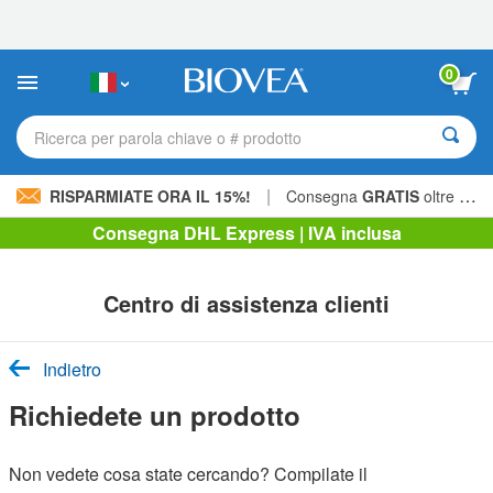
Nota:
questo
sito
Web
0
include
un
sistema
Ricerca per parola chiave o # prodotto
di
accessibilità.
|
RISPARMIATE ORA IL 15%!
Consegna
GRATIS
oltre 60,00 € »
Consegna DHL Express | IVA inclusa
Centro di assistenza clienti
Indietro
Richiedete un prodotto
Non vedete cosa state cercando? Compilate il