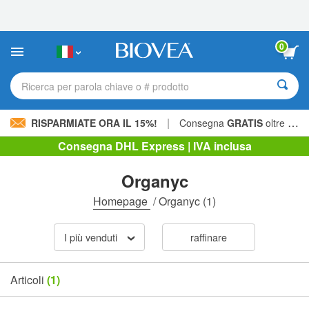
Nota:
questo
sito
Web
0
include
un
sistema
Ricerca per parola chiave o # prodotto
di
accessibilità.
|
RISPARMIATE ORA IL 15%!
Consegna
GRATIS
oltre 60,00 € »
Consegna DHL Express | IVA inclusa
Organyc
Homepage
/
Organyc
(1)
I più venduti
raffinare
Articoli
(1)