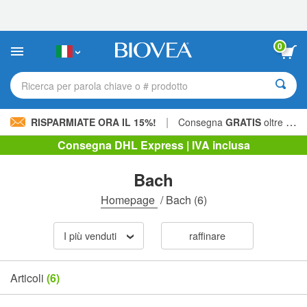
Nota:
questo
sito
Web
0
include
un
sistema
Ricerca per parola chiave o # prodotto
di
accessibilità.
|
RISPARMIATE ORA IL 15%!
Consegna
GRATIS
oltre 60,00 € »
Consegna DHL Express | IVA inclusa
Bach
Homepage
/
Bach
(6)
I più venduti
raffinare
Articoli
(6)