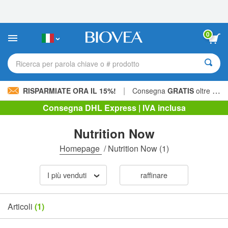
Nota:
questo
sito
Web
0
include
un
sistema
Ricerca per parola chiave o # prodotto
di
accessibilità.
|
RISPARMIATE ORA IL 15%!
Consegna
GRATIS
oltre 60,00 € »
Consegna DHL Express | IVA inclusa
Nutrition Now
Homepage
/
Nutrition Now
(1)
I più venduti
raffinare
Articoli
(1)