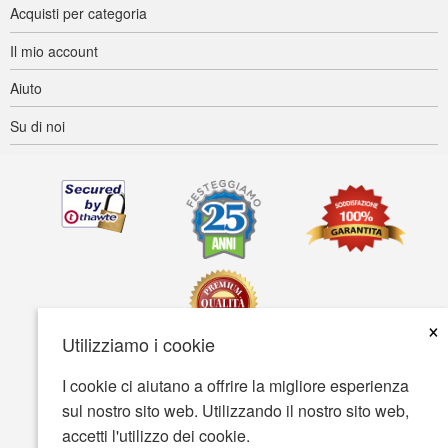
Acquisti per categoria
Il mio account
Aiuto
Su di noi
×
Utilizziamo i cookie
I cookie ci aiutano a offrire la migliore esperienza
Accessibilità
Termini d'uso
Tutela della privacy
sul nostro sito web. Utilizzando il nostro sito web,
Tutela della sicurezza
accetti l'utilizzo dei cookie.