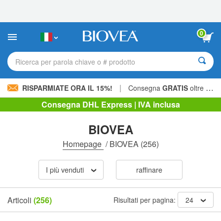
Nota:
questo
sito
Web
0
include
un
sistema
Ricerca per parola chiave o # prodotto
di
accessibilità.
|
RISPARMIATE ORA IL 15%!
Consegna
GRATIS
oltre 60,00 € »
Consegna DHL Express | IVA inclusa
BIOVEA
Homepage
/
BIOVEA
(256)
I più venduti
raffinare
Articoli
(256)
Risultati per pagina:
24