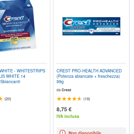
WHITE - WHITESTRIPS
CREST PRO-HEALTH ADVANCED
S WHITE 14
(Potenza sbiancate + freschezza)
 Sbiancanti
99g
da
Crest
(20)
(19)
8,75 €
a
IVA inclusa
Non disponibile