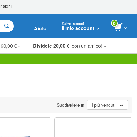
0
Salve, accedi
Il mio account
Aiuto
 60,00 € »
Dividete 20,00 €
con un amico! »
Suddividere in:
I più venduti