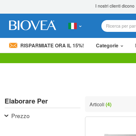
RISPARMIATE ORA IL 15%!
Categorie
Nota:
questo
sito
Web
include
un
sistema
Elaborare Per
di
Articoli
(4)
accessibilità.
Premi
Prezzo
Control-
F11
per
adattare