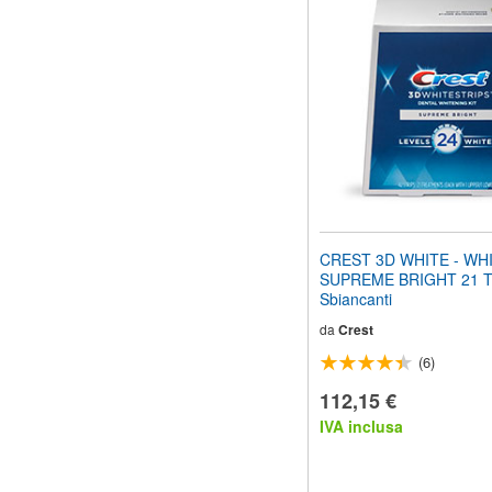
il
sito
web
ai
non
vedenti
che
utilizzano
uno
screen
reader;
Premi
Control-
CREST 3D WHITE - WH
F10
SUPREME BRIGHT 21 Tr
per
Sbiancanti
aprire
un
da
Crest
menu
(6)
di
accessibilità.
112,15 €
IVA inclusa