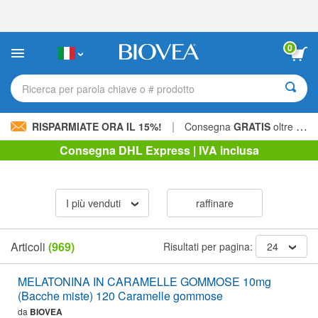
Nota:
questo
sito
Web
0
include
un
sistema
Ricerca per parola chiave o # prodotto
di
accessibilità.
|
RISPARMIATE ORA IL 15%!
Consegna
GRATIS
oltre 60,00 € »
Consegna DHL Express | IVA inclusa
I più venduti
raffinare
Articoli
(969)
Risultati per pagina:
24
MELATONINA IN CARAMELLE GOMMOSE 10mg
(Bacche miste) 120 Caramelle gommose
da
BIOVEA