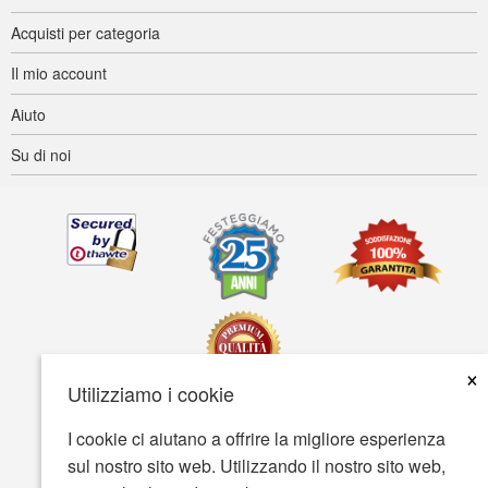
Acquisti per categoria
Il mio account
Aiuto
Su di noi
×
Utilizziamo i cookie
I cookie ci aiutano a offrire la migliore esperienza
Accessibilità
Termini d'uso
Tutela della privacy
sul nostro sito web. Utilizzando il nostro sito web,
Tutela della sicurezza