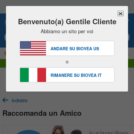
Nota:
questo
sito
Web
Benvenuto(a) Gentile Cliente
0
include
un
Abbiamo un sito per voi
sistema
Ricerca per parola chiave o # prodotto
di
accessibilità.
ANDARE SU BIOVEA
US
|
RISPARMIATE ORA IL 15%!
Consegna
GRATIS
oltre 60,00 € »
o
Consegna DHL Express | IVA inclusa
RIMANERE SU BIOVEA
IT
Centro di assistenza clienti
Indietro
Raccomanda un Amico