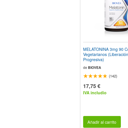
MELATONINA 3mg 90 C
Vegetarianos (Liberació
Progresiva)
de
BIOVEA
(142)
17,75 €
IVA includio
Añadir al carrito