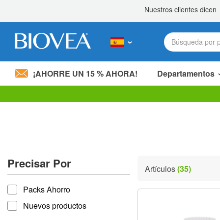
¡AHORRE UN 15 % AHORA!
Departamentos
Nota:
este
sitio
web
incluye
un
sistema
Precisar Por
de
Artículos
(35)
accesibilidad.
Precisar por
Presione
Packs Ahorro
Control-
F11
Nuevos productos
para
ajustar