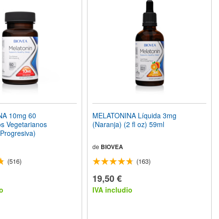
A 10mg 60
MELATONINA Líquida 3mg
s Vegetarianos
(Naranja) (2 fl oz) 59ml
 Progresiva)
de
BIOVEA
(516)
(163)
19,50 €
o
IVA includio