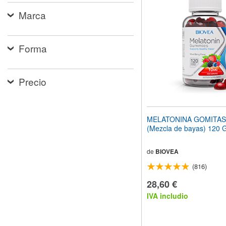
el
Marca
sitio
web
a
las
Forma
personas
con
discapacidad
visual
Precio
que
están
usando
un
MELATONINA GOMITAS
lector
(Mezcla de bayas) 120 
de
pantalla;
Presione
de
BIOVEA
Control-
(816)
F10
para
28,60 €
abrir
IVA includio
un
menú
de
accesibilidad.