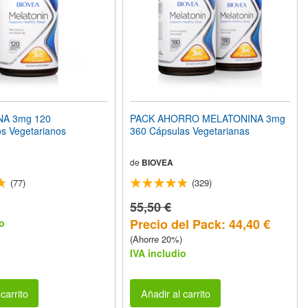
A 3mg 120
PACK AHORRO MELATONINA 3mg
s Vegetarianos
360 Cápsulas Vegetarianas
de
BIOVEA
(77)
(329)
55,50 €
Precio del Pack: 44,40 €
o
(Ahorre 20%)
IVA includio
carrito
Añadir al carrito