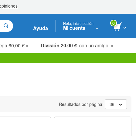
0
Hola, inicie sesión
Mi cuenta
Ayuda
ega 60,00 € »
División 20,00 €
con un amigo! »
Resultados por página:
36