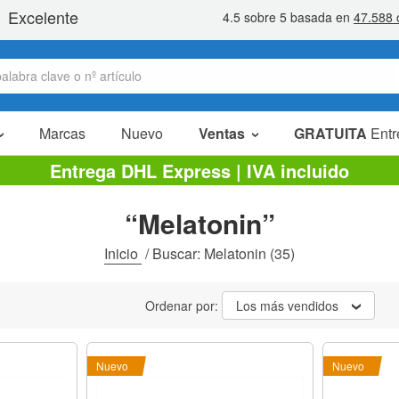
Marcas
Nuevo
Ventas
GRATUITA
Entr
Artículos en oferta
Entrega DHL Express | IVA incluido
Packs Ahorro
“Melatonin”
Liquidaciones
Inicio
/
Buscar: Melatonin
(35)
Ordenar por:
Los más vendidos
Nuevo
Nuevo