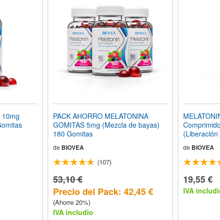
 10mg
PACK AHORRO MELATONINA
MELATONIN
Gomitas
GOMITAS 5mg (Mezcla de bayas)
Comprimido
180 Gomitas
(Liberación
de
BIOVEA
de
BIOVEA
(107)
53,10 €
19,55 €
Precio del Pack: 42,45 €
IVA includi
(Ahorre 20%)
IVA includio