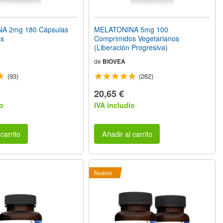
A 2mg 180 Cápsulas
MELATONINA 5mg 100
as
Comprimidos Vegetarianos
(Liberación Progresiva)
de
BIOVEA
(93)
(262)
20,65 €
o
IVA includio
carrito
Añadir al carrito
Nuevo