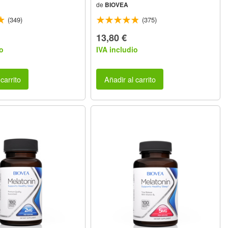
de
BIOVEA
(349)
(375)
13,80 €
o
IVA includio
carrito
Añadir al carrito