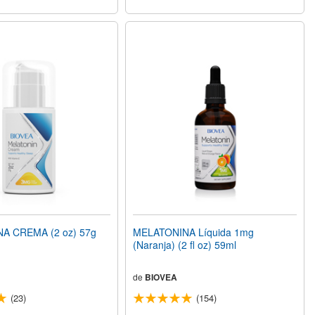
A CREMA (2 oz) 57g
MELATONINA Líquida 1mg
(Naranja) (2 fl oz) 59ml
de
BIOVEA
(23)
(154)