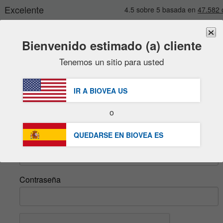
Bienvenido estimado (a) cliente
Tenemos un sitio para usted
Marcas
Nuevo
Ventas
GRATUITA
Entr
Artículos en oferta
IR A BIOVEA
US
Entrega DHL Express | IVA incluido
Packs Ahorro
o
inicie sesión
Liquidaciones
QUEDARSE EN BIOVEA
ES
Email
Contraseña