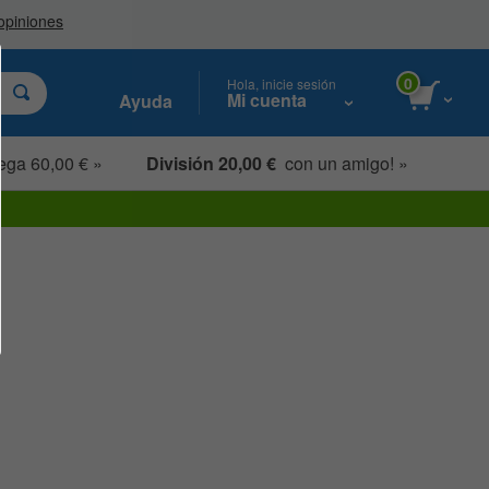
0
Hola, inicie sesión
Mi cuenta
Ayuda
ega 60,00 € »
División 20,00 €
con un amigo! »