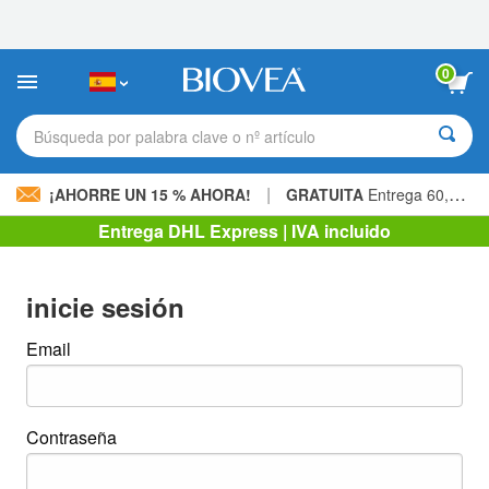
Nota:
este
sitio
web
0
incluye
un
sistema
Búsqueda por palabra clave o nº artículo
de
accesibilidad.
|
¡AHORRE UN 15 % AHORA!
GRATUITA
Entrega 60,00 € »
Entrega DHL Express | IVA incluido
inicie sesión
Email
Contraseña